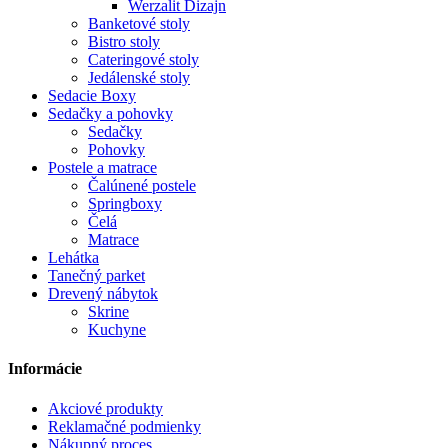
Werzalit Dizajn
Banketové stoly
Bistro stoly
Cateringové stoly
Jedálenské stoly
Sedacie Boxy
Sedačky a pohovky
Sedačky
Pohovky
Postele a matrace
Čalúnené postele
Springboxy
Čelá
Matrace
Lehátka
Tanečný parket
Drevený nábytok
Skrine
Kuchyne
Informácie
Akciové produkty
Reklamačné podmienky
Nákupný proces