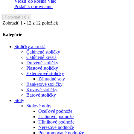
Vložiť do košíka
Viac
Pridať k porovnaniu
Porovnať (
0
)
Zobraziť 1 - 12 z 12 položiek
Kategórie
Stoličky a kreslá
Čalúnené stoličky
Čalúnené kreslá
Drevené stoličky
Plastové stoličky
Exteriérové stoličky
Záhradné sety
Banketové stoličky
Kovové stoličky
Barové stoličky
Stoly
Stolové nohy
Oceľové podnože
Liatinové podnože
Hliníkové podnože
Nerezové podnože
Pochromované podnože