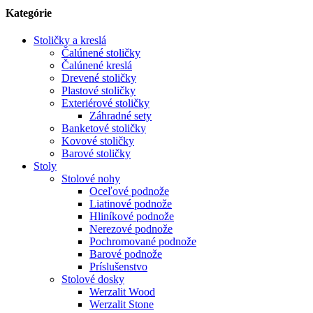
Kategórie
Stoličky a kreslá
Čalúnené stoličky
Čalúnené kreslá
Drevené stoličky
Plastové stoličky
Exteriérové stoličky
Záhradné sety
Banketové stoličky
Kovové stoličky
Barové stoličky
Stoly
Stolové nohy
Oceľové podnože
Liatinové podnože
Hliníkové podnože
Nerezové podnože
Pochromované podnože
Barové podnože
Príslušenstvo
Stolové dosky
Werzalit Wood
Werzalit Stone