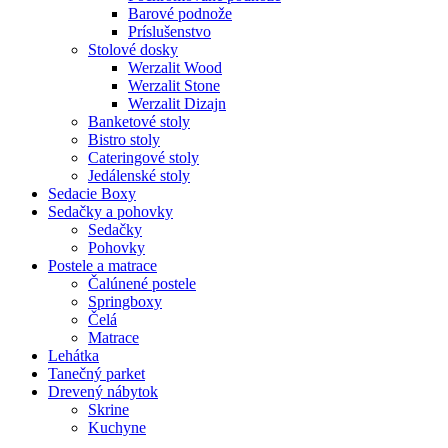
Barové podnože
Príslušenstvo
Stolové dosky
Werzalit Wood
Werzalit Stone
Werzalit Dizajn
Banketové stoly
Bistro stoly
Cateringové stoly
Jedálenské stoly
Sedacie Boxy
Sedačky a pohovky
Sedačky
Pohovky
Postele a matrace
Čalúnené postele
Springboxy
Čelá
Matrace
Lehátka
Tanečný parket
Drevený nábytok
Skrine
Kuchyne