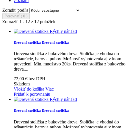
Zoznam
Zoradiť podľa
Porovnať (
0
)
Zobraziť 1 - 12 z 12 položiek
Rýchly náhľad
Drevená stolička
Drevená stolička
Drevená stolička z bukového dreva. Stolička je vhodná do
reštaurácie, barov a pubov. Možnosť vyhotovenia aj v inom
prevedení. Min. množstvo 20ks.
Drevená stolička z bukového
dreva....
72,00 € bez DPH
Skladom
Vložiť do košíka
Viac
Pridať k porovnaniu
Rýchly náhľad
Drevená stolička
Drevená stolička
Drevená stolička z bukového dreva. Stolička je vhodná do
reštaurácie, barov a pubov. Možnosť vyhotovenia aj v inom