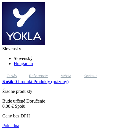
Slovenský
Slovenský
Hungarian
O Nás
Referencie
Média
Kontakt
Košík
0
Produkt
Produkty
(prázdny)
Žiadne produkty
Bude určené
Doručenie
0,00 €
Spolu
Ceny bez DPH
Pokladňa