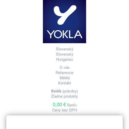
Slovenský
Slovenský
Hungarian
O nás
Referencie
Média
Kontakt
Košík
(prázdny)
Žiadne produkty
0,00 €
Spolu
Ceny bez DPH
Pokladňa