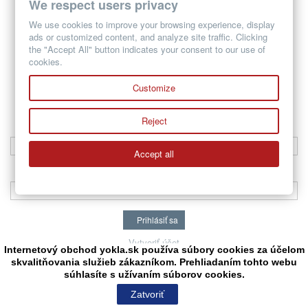
We respect users privacy
Produkt bol úspešne pridaný do vášho košíku
We use cookies to improve your browsing experience, display
Množstvo
ads or customized content, and analyze site traffic. Clicking
Spolu
the "Accept All" button indicates your consent to our use of
Vo vašom košíku je 1 produkt.
cookies.
Spolu za produkty: (bez DPH)
Spolu (bez DPH)
Customize
Pokračovať v nákupe
Pokračovať
Prihlásiť sa
Reject
Emailová adresa
Accept all
Heslo
Prihlásiť sa
Vytvoriť účet
Internetový obchod yokla.sk používa súbory cookies za účelom
skvalitňovania služieb zákazníkom. Prehliadaním tohto webu
súhlasíte s užívaním súborov cookies.
Hladať
Zatvoriť