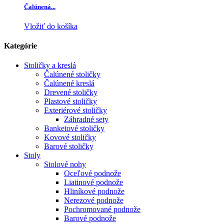
Čalúnená...
Vložiť do košíka
Kategórie
Stoličky a kreslá
Čalúnené stoličky
Čalúnené kreslá
Drevené stoličky
Plastové stoličky
Exteriérové stoličky
Záhradné sety
Banketové stoličky
Kovové stoličky
Barové stoličky
Stoly
Stolové nohy
Oceľové podnože
Liatinové podnože
Hliníkové podnože
Nerezové podnože
Pochromované podnože
Barové podnože