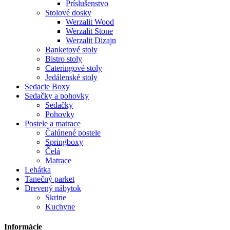
Príslušenstvo
Stolové dosky
Werzalit Wood
Werzalit Stone
Werzalit Dizajn
Banketové stoly
Bistro stoly
Cateringové stoly
Jedálenské stoly
Sedacie Boxy
Sedačky a pohovky
Sedačky
Pohovky
Postele a matrace
Čalúnené postele
Springboxy
Čelá
Matrace
Lehátka
Tanečný parket
Drevený nábytok
Skrine
Kuchyne
Informácie