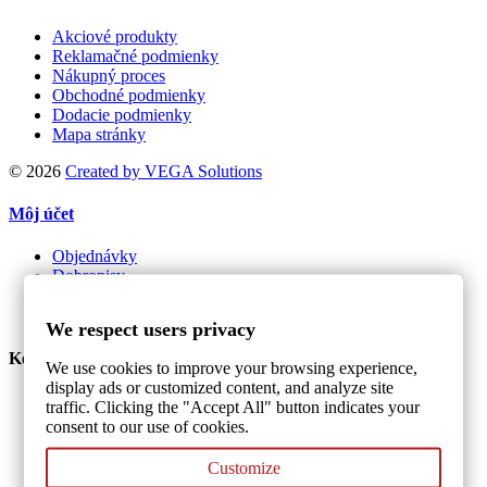
Akciové produkty
Reklamačné podmienky
Nákupný proces
Obchodné podmienky
Dodacie podmienky
Mapa stránky
©
2026
Created by VEGA Solutions
Môj účet
Objednávky
Dobropisy
Adresy a fakturačné údaje
Osobné údaje
We respect users privacy
Kontaktujte nás
We use cookies to improve your browsing experience,
display ads or customized content, and analyze site
YOKLA s.r.o.
traffic. Clicking the "Accept All" button indicates your
Novozámocká 31
consent to our use of cookies.
946 51 Nesvady
Slovenská republika
Customize
Tel:
+421 905 312 627