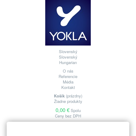
Slovenský
Slovenský
Hungarian
O nás
Referencie
Média
Kontakt
Košík
(prázdny)
Žiadne produkty
0,00 €
Spolu
Ceny bez DPH
Pokladňa