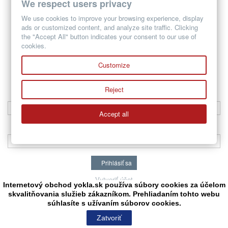
We respect users privacy
Produkt bol úspešne pridaný do vášho košíku
We use cookies to improve your browsing experience, display
Množstvo
ads or customized content, and analyze site traffic. Clicking
Spolu
the "Accept All" button indicates your consent to our use of
Vo vašom košíku je 1 produkt.
cookies.
Spolu za produkty: (bez DPH)
Spolu (bez DPH)
Customize
Pokračovať v nákupe
Pokračovať
Prihlásiť sa
Reject
Emailová adresa
Accept all
Heslo
Prihlásiť sa
Vytvoriť účet
Internetový obchod yokla.sk používa súbory cookies za účelom
skvalitňovania služieb zákazníkom. Prehliadaním tohto webu
súhlasíte s užívaním súborov cookies.
Hladať
Zatvoriť