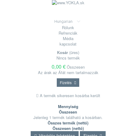
Hungarian
Rólunk
Refrenciák
Média
kapcsolat
Kosár
(üres)
Nincs termék
0,00 €
Összesen
Az árak az Áfát nem tartalmazzák
Fizetés
A termék sikeresen kosárba került
Mennyiség
Összesen
Jelenleg 1 termék található a kosárban.
Összes termék (nettó)
Összesen (nettó)
Vásárlás folytatása
Fizetés