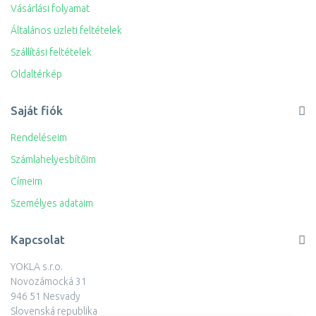
Vásárlási folyamat
Általános üzleti feltételek
Szállítási feltételek
Oldaltérkép
Saját fiók
Rendeléseim
Számlahelyesbítőim
Címeim
Személyes adataim
Kapcsolat
YOKLA s.r.o.
Novozámocká 31
946 51 Nesvady
Slovenská republika