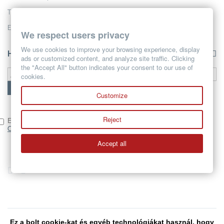
Tel:
+421 905 312 627
E-mail:
info@yokla.sk
We respect users privacy
We use cookies to improve your browsing experience, display
Hírlevél
ads or customized content, and analyze site traffic. Clicking
the "Accept All" button indicates your consent to our use of
cookies.
Ok
Customize
Reject
Egyetértek a személyes adatok feldolgozásával és védelmével.
Olvassa el a teljes nyilatkozatot
Accept all
Ez a bolt cookie-kat és egyéb technológiákat használ, hogy