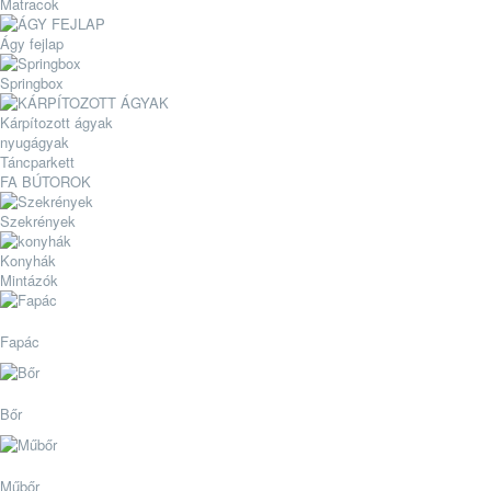
Matracok
Ágy fejlap
Springbox
Kárpítozott ágyak
nyugágyak
Táncparkett
FA BÚTOROK
Szekrények
Konyhák
Mintázók
Fapác
Bőr
Műbőr