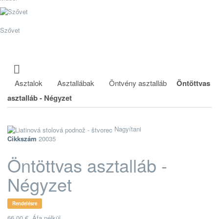
Szővet
Asztalok
Asztallábak
Öntvény asztalláb
Öntöttvas
asztalláb - Négyzet
Nagyítani
Cikkszám
20035
Öntöttvas asztalláb -
Négyzet
Rendelésre
66,00 €
Áfa nélkül