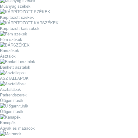
Műanyag székek
Kárpítozott székek
Kárpítozott karszékek
Fém székek
Bárszékek
Asztalok
Bankett asztalok
ASZTALLAPOK
Asztallábak
Padrendszerek
Üiőgarnitúrák
Ülőgarnitúrák
Kanapék
Ágyak és matracok