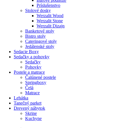
Barové podnože
Príslušenstvo
Stolové dosky
Werzalit Wood
Werzalit Stone
Werzalit Dizajn
Banketové stoly
Bistro stoly
Cateringové stoly
Jedálenské stoly
Sedacie Boxy
Sedačky a pohovky
Sedačky
Pohovky
Postele a matrace
Čalúnené postele
Springboxy
Čelá
Matrace
Lehátka
Tanečný parket
Drevený nábytok
Skrine
Kuchyne