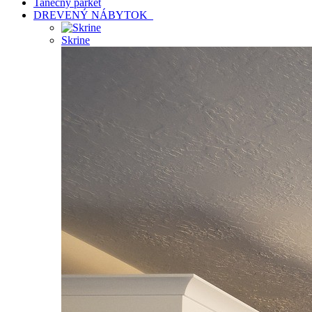
Tanečný parket
DREVENÝ NÁBYTOK
Skrine