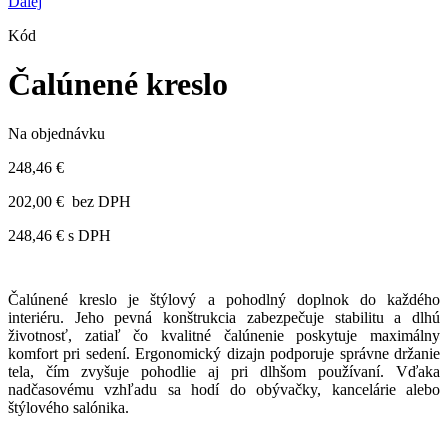
Ďalej
Kód
Čalúnené kreslo
Na objednávku
248,46 €
202,00 €
bez DPH
248,46 €
s DPH
Čalúnené kreslo je štýlový a pohodlný doplnok do každého
interiéru. Jeho pevná konštrukcia zabezpečuje stabilitu a dlhú
životnosť, zatiaľ čo kvalitné čalúnenie poskytuje maximálny
komfort pri sedení. Ergonomický dizajn podporuje správne držanie
tela, čím zvyšuje pohodlie aj pri dlhšom používaní. Vďaka
nadčasovému vzhľadu sa hodí do obývačky, kancelárie alebo
štýlového salónika.