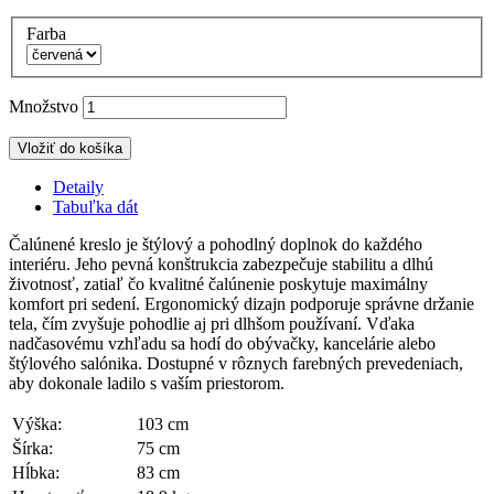
Farba
Množstvo
Vložiť do košíka
Detaily
Tabuľka dát
Čalúnené kreslo je štýlový a pohodlný doplnok do každého
interiéru. Jeho pevná konštrukcia zabezpečuje stabilitu a dlhú
životnosť, zatiaľ čo kvalitné čalúnenie poskytuje maximálny
komfort pri sedení. Ergonomický dizajn podporuje správne držanie
tela, čím zvyšuje pohodlie aj pri dlhšom používaní. Vďaka
nadčasovému vzhľadu sa hodí do obývačky, kancelárie alebo
štýlového salónika. Dostupné v rôznych farebných prevedeniach,
aby dokonale ladilo s vaším priestorom.
Výška:
103 cm
Šírka:
75 cm
Hĺbka:
83 cm