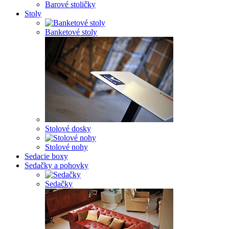
Barové stoličky
Stoly
Banketové stoly
Stolové dosky
Stolové nohy
Sedacie boxy
Sedačky a pohovky
Sedačky