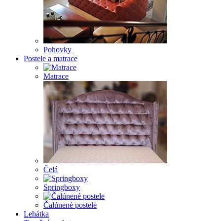
Pohovky
Postele a matrace
Matrace
Čelá
Springboxy
Čalúnené postele
Lehátka