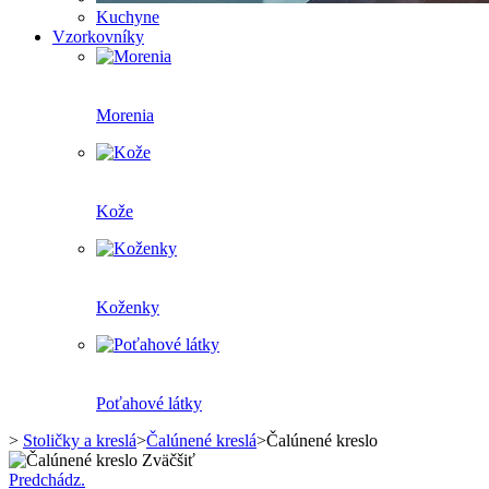
Kuchyne
Vzorkovníky
Morenia
Kože
Koženky
Poťahové látky
>
Stoličky a kreslá
>
Čalúnené kreslá
>
Čalúnené kreslo
Zväčšiť
Predchádz.