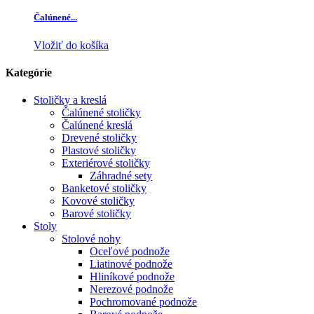
Čalúnené...
Vložiť do košíka
Kategórie
Stoličky a kreslá
Čalúnené stoličky
Čalúnené kreslá
Drevené stoličky
Plastové stoličky
Exteriérové stoličky
Záhradné sety
Banketové stoličky
Kovové stoličky
Barové stoličky
Stoly
Stolové nohy
Oceľové podnože
Liatinové podnože
Hliníkové podnože
Nerezové podnože
Pochromované podnože