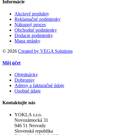
Informácie
Akciové produkty
Reklamačné podmienky
Nákupný proces
Obchodné podmienky
Dodacie podmienky
Mapa stránky
©
2026
Created by VEGA Solutions
Môj účet
Objednávky
Dobropisy
Adresy a fakturačné údaje
Osobné údaje
Kontaktujte nás
YOKLA s.r.o.
Novozámocká 31
946 51 Nesvady
Slovenská republika