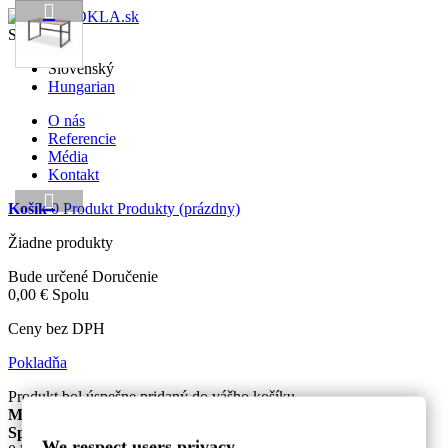
Slovenský
Slovenský
Hungarian
O nás
Referencie
Média
Kontakt
Košík
0
Produkt
Produkty
(prázdny)
Žiadne produkty
Bude určené
Doručenie
0,00 €
Spolu
Ceny bez DPH
Pokladňa
Produkt bol úspešne pridaný do vášho košíku
Množstvo
Spolu
We respect users privacy