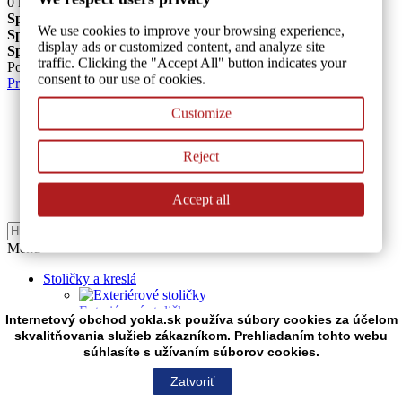
0
ks tovaru
Vo vašom košíku je 1 produkt.
Spolu za produkty: (bez DPH)
We use cookies to improve your browsing experience,
Spolu za doručenie: (bez DPH)
Bude určené
display ads or customized content, and analyze site
Spolu (bez DPH)
traffic. Clicking the "Accept All" button indicates your
Pokračovať v nákupe
Pokračovať
consent to our use of cookies.
Prihlásiť sa
Customize
Emailová adresa
Heslo
Reject
Prihlásiť sa
Vytvoriť účet
Accept all
Hladať
Menu
Stoličky a kreslá
Exteriérové stoličky
Internetový obchod yokla.sk používa súbory cookies za účelom
skvalitňovania služieb zákazníkom. Prehliadaním tohto webu
Banketové stoličky
súhlasíte s užívaním súborov cookies.
Drevené stoličky
Zatvoriť