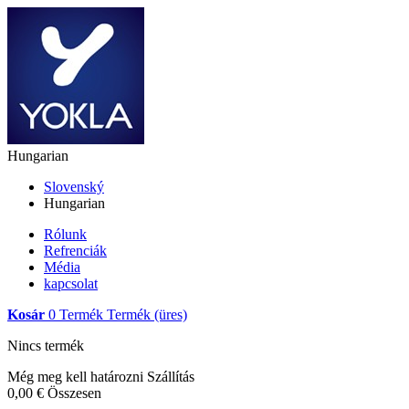
Hungarian
Slovenský
Hungarian
Rólunk
Refrenciák
Média
kapcsolat
Kosár
0
Termék
Termék
(üres)
Nincs termék
Még meg kell határozni
Szállítás
0,00 €
Összesen