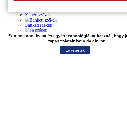
Székek és karszékek
Kültéri székek
Bankett székek
Fa székek
Ez a bolt cookie-kat és egyéb technológiákat használ, hogy 
tapasztalatainkat oldalainkon.
Műanyag székek
Egyetértek
Kárpítozott székek
Kárpítozott karszékek
Fém székek
Bárszékek
Asztalok
Bankett asztalok
ASZTALLAPOK
Asztallábak