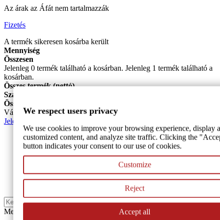
Az árak az Áfát nem tartalmazzák
Fizetés
A termék sikeresen kosárba került
Mennyiség
Összesen
Jelenleg
0
termék található a kosárban.
Jelenleg 1 termék található a
kosárban.
Összes termék (nettó)
Szállítás összesen (nettó)
Még meg kell határozni
Összesen (nettó)
We respect users privacy
Vásárlás folytatása
Fizetés
Jelentkezz be
We use cookies to improve your browsing experience, display a
customized content, and analyze site traffic. Clicking the "Acce
E-mail cím
button indicates your consent to our use of cookies.
Jelszó
Customize
Jelentkezz be
REGISZTRÁCIÓ
Reject
Keresés
Menu
Accept all