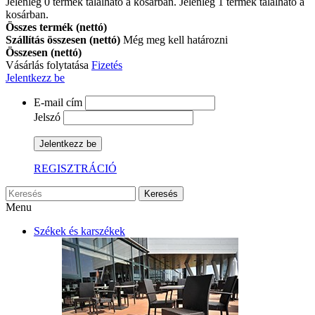
Jelenleg
0
termék található a kosárban.
Jelenleg 1 termék található a
kosárban.
Összes termék (nettó)
Szállítás összesen (nettó)
Még meg kell határozni
Összesen (nettó)
Vásárlás folytatása
Fizetés
Jelentkezz be
E-mail cím
Jelszó
Jelentkezz be
REGISZTRÁCIÓ
Keresés
Menu
Székek és karszékek