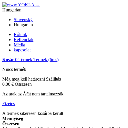
Hungarian
Slovenský
Hungarian
Rólunk
Refrenciák
Média
kapcsolat
Kosár
0
Termék
Termék
(üres)
Nincs termék
Még meg kell határozni
Szállítás
0,00 €
Összesen
Az árak az Áfát nem tartalmazzák
Fizetés
A termék sikeresen kosárba került
Mennyiség
Összesen