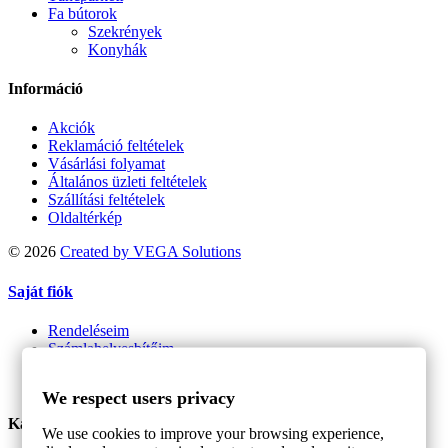
Fa bútorok
Szekrények
Konyhák
Információ
Akciók
Reklamáció feltételek
Vásárlási folyamat
Általános üzleti feltételek
Szállítási feltételek
Oldaltérkép
©
2026
Created by VEGA Solutions
Saját fiók
Rendeléseim
Számlahelyesbítőim
Címeim
Személyes adataim
We respect users privacy
Kapcsolat
We use cookies to improve your browsing experience,