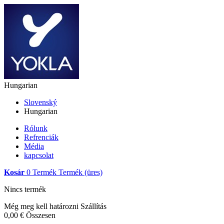
Hungarian
Slovenský
Hungarian
Rólunk
Refrenciák
Média
kapcsolat
Kosár
0
Termék
Termék
(üres)
Nincs termék
Még meg kell határozni
Szállítás
0,00 €
Összesen