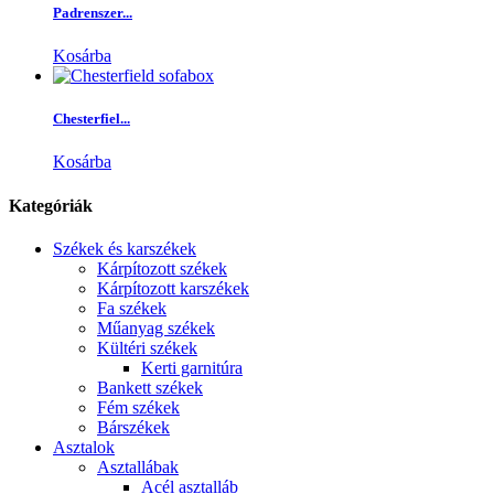
Padrenszer...
Kosárba
Chesterfiel...
Kosárba
Kategóriák
Székek és karszékek
Kárpítozott székek
Kárpítozott karszékek
Fa székek
Műanyag székek
Kültéri székek
Kerti garnitúra
Bankett székek
Fém székek
Bárszékek
Asztalok
Asztallábak
Acél asztalláb