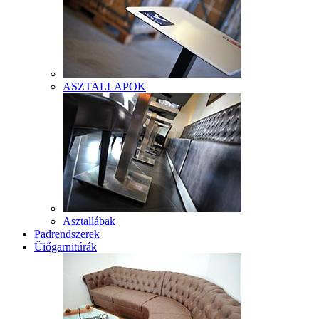
ASZTALLAPOK
Asztallábak
Padrendszerek
Üiőgarnitúrák