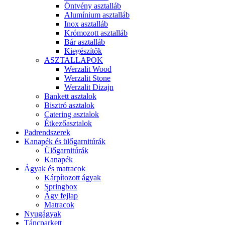
Öntvény asztalláb
Alumínium asztalláb
Inox asztalláb
Krómozott asztalláb
Bár asztalláb
Kiegészítők
ASZTALLAPOK
Werzalit Wood
Werzalit Stone
Werzalit Dizajn
Bankett asztalok
Bisztró asztalok
Catering asztalok
Étkezőasztalok
Padrendszerek
Kanapék és ülőgarnitúrák
Ülőgarnitúrák
Kanapék
Ágyak és matracok
Kárpítozott ágyak
Springbox
Ágy fejlap
Matracok
Nyugágyak
Táncparkett