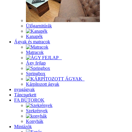
Ülőgarnitúrák
Kanapék
Ágyak és matracok
Matracok
Ágy fejlap
Springbox
Kárpítozott ágyak
nyugágyak
Táncparkett
FA BÚTOROK
Szekrények
Konyhák
Mintázók