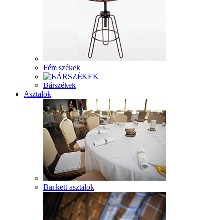
Fém székek
Bárszékek
Asztalok
Bankett asztalok