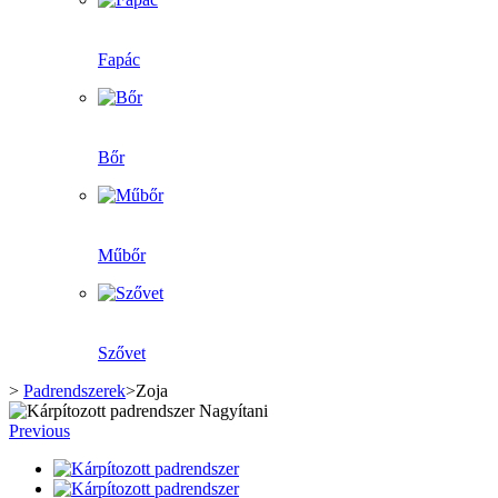
Fapác
Bőr
Műbőr
Szővet
>
Padrendszerek
>
Zoja
Nagyítani
Previous