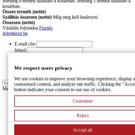
Jelenleg
0
termék található a kosárban.
Jelenleg 1 termék található a
kosárban.
Összes termék (nettó)
Szállítás összesen (nettó)
Még meg kell határozni
Összesen (nettó)
Vásárlás folytatása
Fizetés
Jelentkezz be
E-mail cím
Jelszó
Jelentkezz be
We respect users privacy
REGISZTRÁCIÓ
We use cookies to improve your browsing experience, display a
Keresés
customized content, and analyze site traffic. Clicking the "Acce
Menu
button indicates your consent to our use of cookies.
Székek és karszékek
Customize
Kültéri székek
Reject
Bankett székek
Accept all
Fa székek