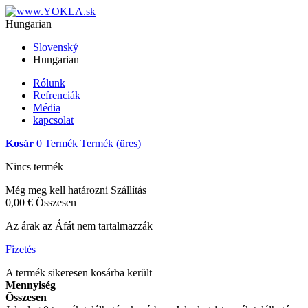
Hungarian
Slovenský
Hungarian
Rólunk
Refrenciák
Média
kapcsolat
Kosár
0
Termék
Termék
(üres)
Nincs termék
Még meg kell határozni
Szállítás
0,00 €
Összesen
Az árak az Áfát nem tartalmazzák
Fizetés
A termék sikeresen kosárba került
Mennyiség
Összesen