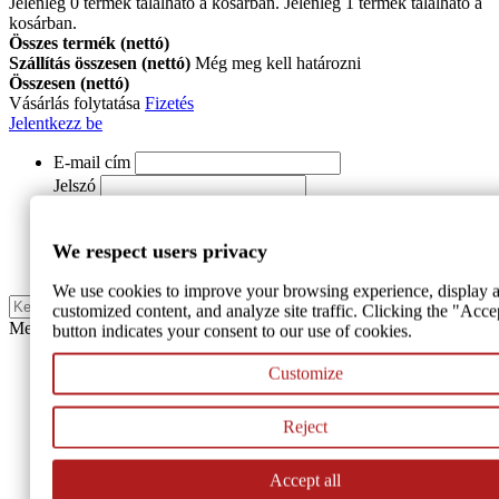
Jelenleg
0
termék található a kosárban.
Jelenleg 1 termék található a
kosárban.
Összes termék (nettó)
Szállítás összesen (nettó)
Még meg kell határozni
Összesen (nettó)
Vásárlás folytatása
Fizetés
Jelentkezz be
E-mail cím
Jelszó
Jelentkezz be
We respect users privacy
REGISZTRÁCIÓ
We use cookies to improve your browsing experience, display a
Keresés
customized content, and analyze site traffic. Clicking the "Acce
Menu
button indicates your consent to our use of cookies.
Székek és karszékek
Customize
Kültéri székek
Reject
Bankett székek
Accept all
Fa székek