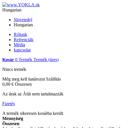
Hungarian
Slovenský
Hungarian
Rólunk
Refrenciák
Média
kapcsolat
Kosár
0
Termék
Termék
(üres)
Nincs termék
Még meg kell határozni
Szállítás
0,00 €
Összesen
Az árak az Áfát nem tartalmazzák
Fizetés
A termék sikeresen kosárba került
Mennyiség
Összesen