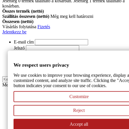
Jelenleg
0
termék található a kosárban.
Jelenleg 1 termék található a
kosárban.
Összes termék (nettó)
Szállítás összesen (nettó)
Még meg kell határozni
Összesen (nettó)
Vásárlás folytatása
Fizetés
Jelentkezz be
E-mail cím
Jelszó
Jelentkezz be
We respect users privacy
REGISZTRÁCIÓ
We use cookies to improve your browsing experience, display a
Keresés
customized content, and analyze site traffic. Clicking the "Acce
Menu
button indicates your consent to our use of cookies.
Székek és karszékek
Customize
Kültéri székek
Reject
Bankett székek
Accept all
Fa székek