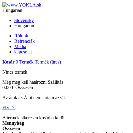
Hungarian
Slovenský
Hungarian
Rólunk
Refrenciák
Média
kapcsolat
Kosár
0
Termék
Termék
(üres)
Nincs termék
Még meg kell határozni
Szállítás
0,00 €
Összesen
Az árak az Áfát nem tartalmazzák
Fizetés
A termék sikeresen kosárba került
Mennyiség
Összesen