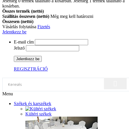
Jelenleg
0
termék található a kosárban.
Jelenleg 1 termék található a
kosárban.
Összes termék (nettó)
Szállítás összesen (nettó)
Még meg kell határozni
Összesen (nettó)
Vásárlás folytatása
Fizetés
Jelentkezz be
E-mail cím
Jelszó
Jelentkezz be
REGISZTRÁCIÓ
Menu
Székek és karszékek
Kültéri székek