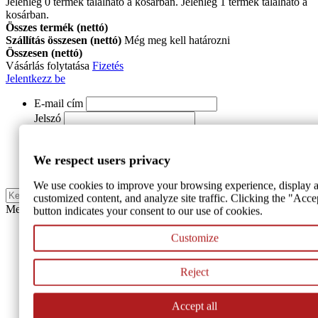
Jelenleg
0
termék található a kosárban.
Jelenleg 1 termék található a
kosárban.
Összes termék (nettó)
Szállítás összesen (nettó)
Még meg kell határozni
Összesen (nettó)
Vásárlás folytatása
Fizetés
Jelentkezz be
E-mail cím
Jelszó
Jelentkezz be
We respect users privacy
REGISZTRÁCIÓ
We use cookies to improve your browsing experience, display a
Keresés
customized content, and analyze site traffic. Clicking the "Acce
Menu
button indicates your consent to our use of cookies.
Székek és karszékek
Customize
Kültéri székek
Reject
Bankett székek
Accept all
Fa székek