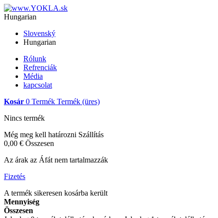
Hungarian
Slovenský
Hungarian
Rólunk
Refrenciák
Média
kapcsolat
Kosár
0
Termék
Termék
(üres)
Nincs termék
Még meg kell határozni
Szállítás
0,00 €
Összesen
Az árak az Áfát nem tartalmazzák
Fizetés
A termék sikeresen kosárba került
Mennyiség
Összesen