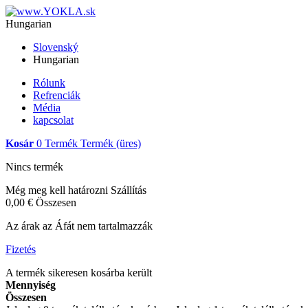
Hungarian
Slovenský
Hungarian
Rólunk
Refrenciák
Média
kapcsolat
Kosár
0
Termék
Termék
(üres)
Nincs termék
Még meg kell határozni
Szállítás
0,00 €
Összesen
Az árak az Áfát nem tartalmazzák
Fizetés
A termék sikeresen kosárba került
Mennyiség
Összesen