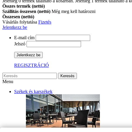
Jelenleg
0
termék található a kosárban.
Jelenleg 1 termék található a 
Összes termék (nettó)
Szállítás összesen (nettó)
Még meg kell határozni
Összesen (nettó)
Vásárlás folytatása
Fizetés
Jelentkezz be
E-mail cím
Jelszó
Jelentkezz be
REGISZTRÁCIÓ
Keresés
Menu
Székek és karszékek