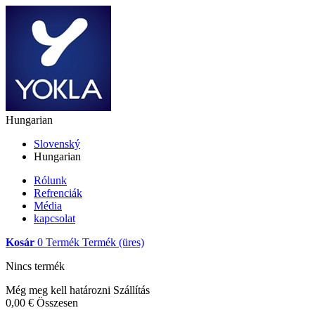
Hungarian
Slovenský
Hungarian
Rólunk
Refrenciák
Média
kapcsolat
Kosár
0
Termék
Termék
(üres)
Nincs termék
Még meg kell határozni
Szállítás
0,00 €
Összesen