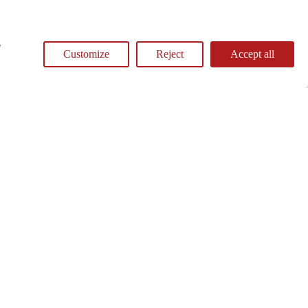
"
ainkat oldalainkon.
Customize
Reject
Accept all