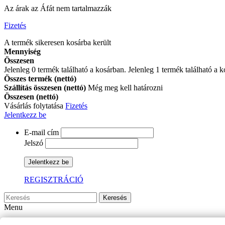
Az árak az Áfát nem tartalmazzák
Fizetés
A termék sikeresen kosárba került
Mennyiség
Összesen
Jelenleg
0
termék található a kosárban.
Jelenleg 1 termék található a 
Összes termék (nettó)
Szállítás összesen (nettó)
Még meg kell határozni
Összesen (nettó)
Vásárlás folytatása
Fizetés
Jelentkezz be
E-mail cím
Jelszó
Jelentkezz be
REGISZTRÁCIÓ
Keresés
Menu
Székek és karszékek