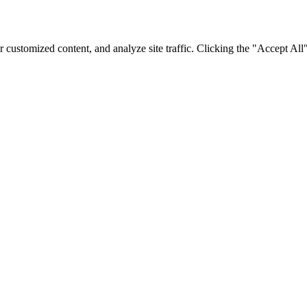
customized content, and analyze site traffic. Clicking the "Accept All
at és egyéb technológiákat használ, hogy javíthassuk tapasztalat
Egyetértek