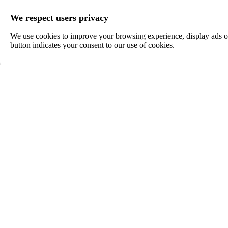
We respect users privacy
Kültéri székek
We use cookies to improve your browsing experience, display ads or 
Bankett székek
Ez a bolt cookie-k
button indicates your consent to our use of cookies.
Fa székek
Műanyag székek
Kárpítozott székek
Kárpítozott karszékek
Fém székek
Bárszékek