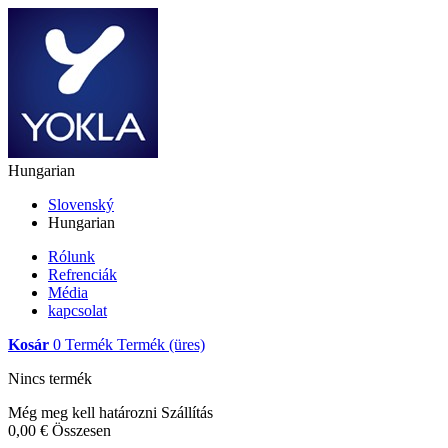
Hungarian
Slovenský
Hungarian
Rólunk
Refrenciák
Média
kapcsolat
Kosár
0
Termék
Termék
(üres)
Nincs termék
Még meg kell határozni
Szállítás
0,00 €
Összesen