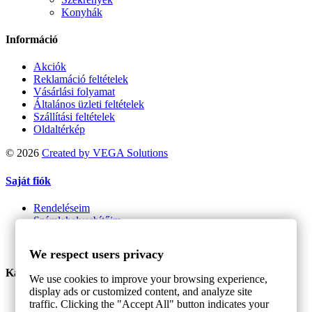
Konyhák
Információ
Akciók
Reklamáció feltételek
Vásárlási folyamat
Általános üzleti feltételek
Szállítási feltételek
Oldaltérkép
©
2026
Created by VEGA Solutions
Saját fiók
Rendeléseim
Számlahelyesbítőim
Címeim
Személyes adataim
We respect users privacy
Kapcsolat
We use cookies to improve your browsing experience,
display ads or customized content, and analyze site
YOKLA s.r.o.
traffic. Clicking the "Accept All" button indicates your