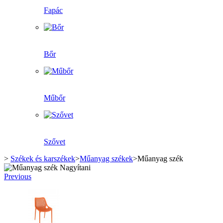
Fapác
Bőr
Műbőr
Szővet
>
Székek és karszékek
>
Műanyag székek
>
Műanyag szék
Nagyítani
Previous