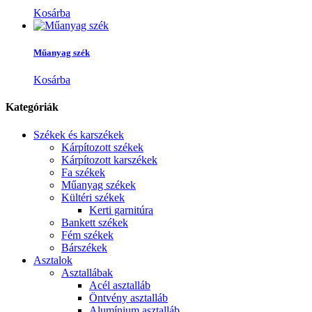
Kosárba
Műanyag szék
Kosárba
Kategóriák
Székek és karszékek
Kárpítozott székek
Kárpítozott karszékek
Fa székek
Műanyag székek
Kültéri székek
Kerti garnitúra
Bankett székek
Fém székek
Bárszékek
Asztalok
Asztallábak
Acél asztalláb
Öntvény asztalláb
Alumínium asztalláb