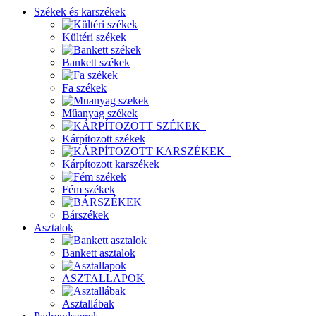
Székek és karszékek
Kültéri székek
Bankett székek
Fa székek
Műanyag székek
Kárpítozott székek
Kárpítozott karszékek
Fém székek
Bárszékek
Asztalok
Bankett asztalok
ASZTALLAPOK
Asztallábak