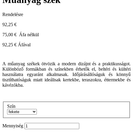
Rendelésre
92,25 €
75,00 €
Áfa nélkül
92,25 €
Áfával
A műanyag székek ötvözik a modern dizájnt és a praktikusságot.
Különböző formákban és színekben érhetők el, beltéri és kültéri
használatra egyaránt alkalmasak. Időjárásállóságuk és könnyű
tisztíthatóságuk miatt ideálisak kertekbe, teraszokra, éttermekbe és
kávézókba.
Szín
Mennyiség