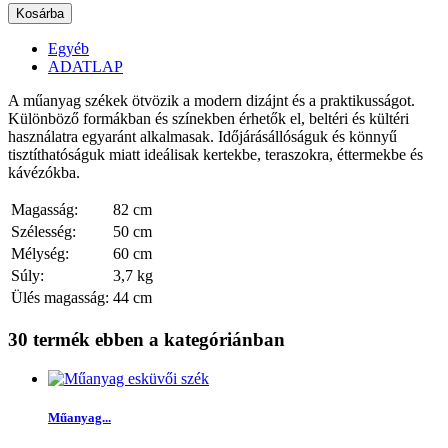
Kosárba
Egyéb
ADATLAP
A műanyag székek ötvözik a modern dizájnt és a praktikusságot.
Különböző formákban és színekben érhetők el, beltéri és kültéri
használatra egyaránt alkalmasak. Időjárásállóságuk és könnyű
tisztíthatóságuk miatt ideálisak kertekbe, teraszokra, éttermekbe és
kávézókba.
Magasság:
82 cm
Szélesség:
50 cm
Mélység:
60 cm
Súly:
3,7 kg
Ülés magasság:
44 cm
30 termék ebben a kategóriánban
Műanyag...