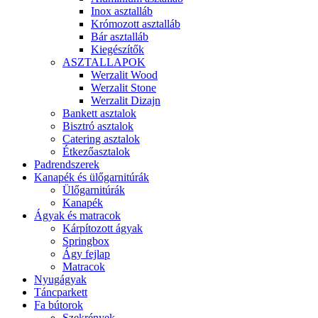
Inox asztalláb
Krómozott asztalláb
Bár asztalláb
Kiegészítők
ASZTALLAPOK
Werzalit Wood
Werzalit Stone
Werzalit Dizajn
Bankett asztalok
Bisztró asztalok
Catering asztalok
Étkezőasztalok
Padrendszerek
Kanapék és ülőgarnitúrák
Ülőgarnitúrák
Kanapék
Ágyak és matracok
Kárpítozott ágyak
Springbox
Ágy fejlap
Matracok
Nyugágyak
Táncparkett
Fa bútorok
Szekrények