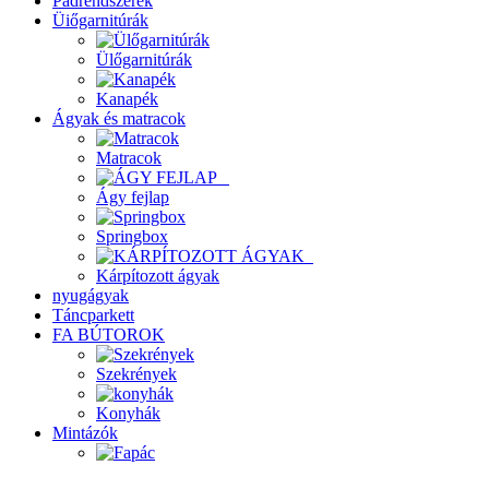
Padrendszerek
Üiőgarnitúrák
Ülőgarnitúrák
Kanapék
Ágyak és matracok
Matracok
Ágy fejlap
Springbox
Kárpítozott ágyak
nyugágyak
Táncparkett
FA BÚTOROK
Szekrények
Konyhák
Mintázók